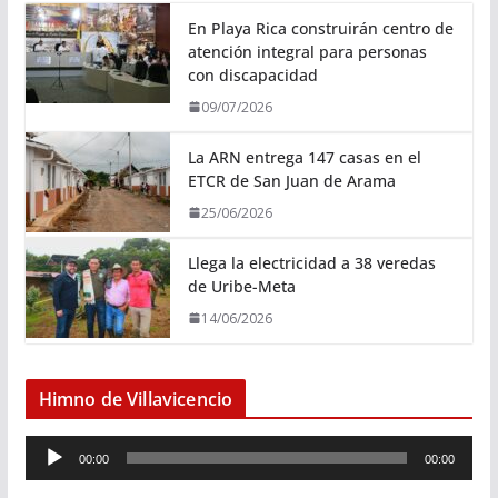
En Playa Rica construirán centro de
atención integral para personas
con discapacidad
09/07/2026
La ARN entrega 147 casas en el
ETCR de San Juan de Arama
25/06/2026
Llega la electricidad a 38 veredas
de Uribe-Meta
14/06/2026
Himno de Villavicencio
R
00:00
00:00
e