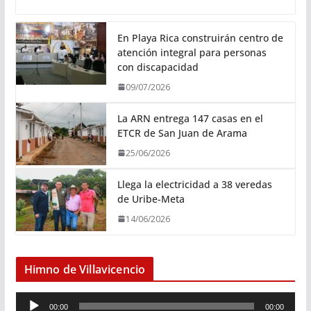
En Playa Rica construirán centro de
atención integral para personas
con discapacidad
09/07/2026
La ARN entrega 147 casas en el
ETCR de San Juan de Arama
25/06/2026
Llega la electricidad a 38 veredas
de Uribe-Meta
14/06/2026
Himno de Villavicencio
R
00:00
00:00