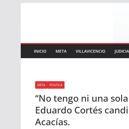
Saltar
al
contenido
INICIO
META
VILLAVICENCIO
JUDICI
META
POLITICA
“No tengo ni una sola
Eduardo Cortés candid
Acacías.