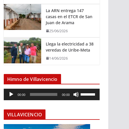
La ARN entrega 147
casas en el ETCR de San
Juan de Arama
25/06/2026
Llega la electricidad a 38
veredas de Uribe-Meta
14/06/2026
Himno de Villavicencio
R
U
00:00
00:00
e
t
p
i
r
l
VILLAVICENCIO
o
i
d
z