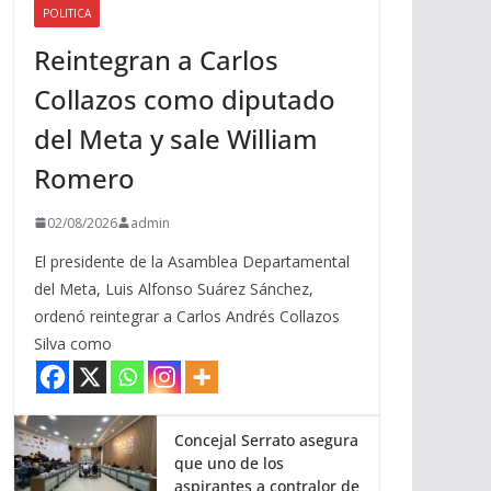
POLITICA
a
Reintegran a Carlos
r
r
Collazos como diputado
i
del Meta y sale William
b
a
Romero
/
a
02/08/2026
admin
b
El presidente de la Asamblea Departamental
a
del Meta, Luis Alfonso Suárez Sánchez,
j
ordenó reintegrar a Carlos Andrés Collazos
o
Silva como
p
a
r
a
Concejal Serrato asegura
que uno de los
a
aspirantes a contralor de
u