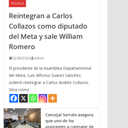
POLITICA
a
Reintegran a Carlos
r
r
Collazos como diputado
i
del Meta y sale William
b
a
Romero
/
a
02/08/2026
admin
b
El presidente de la Asamblea Departamental
a
del Meta, Luis Alfonso Suárez Sánchez,
j
ordenó reintegrar a Carlos Andrés Collazos
o
Silva como
p
a
r
a
Concejal Serrato asegura
que uno de los
a
aspirantes a contralor de
u