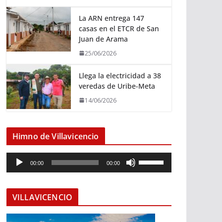
La ARN entrega 147
casas en el ETCR de San
Juan de Arama
25/06/2026
Llega la electricidad a 38
veredas de Uribe-Meta
14/06/2026
Himno de Villavicencio
R
U
00:00
00:00
e
t
p
i
r
l
VILLAVICENCIO
o
i
d
z