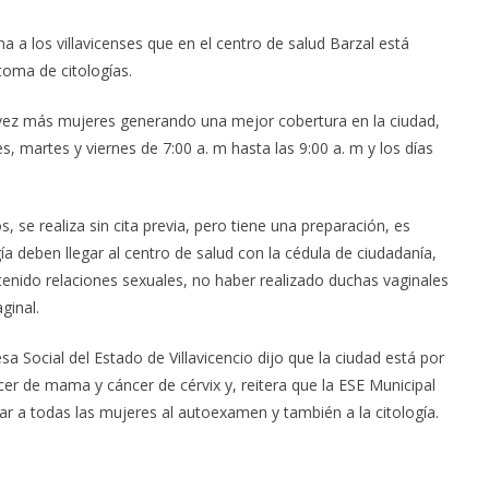
 a los villavicenses que en el centro de salud Barzal está
 toma de citologías.
a vez más mujeres generando una mejor cobertura en la ciudad,
s, martes y viernes de 7:00 a. m hasta las 9:00 a. m y los días
 se realiza sin cita previa, pero tiene una preparación, es
gía deben llegar al centro de salud con la cédula de ciudadanía,
 tenido relaciones sexuales, no haber realizado duchas vaginales
ginal.
Social del Estado de Villavicencio dijo que la ciudad está por
cer de mama y cáncer de cérvix y, reitera que la ESE Municipal
var a todas las mujeres al autoexamen y también a la citología.