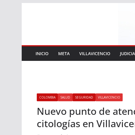
Saltar
al
contenido
INICIO
META
VILLAVICENCIO
JUDICI
COLOMBIA
SALUD
SEGURIDAD
VILLAVICENCIO
Nuevo punto de atenc
citologías en Villavice