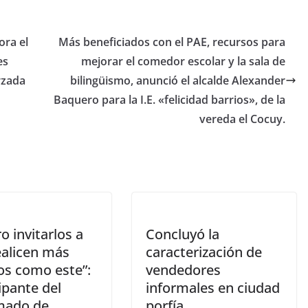
ora el
Más beneficiados con el PAE, recursos para
es
mejorar el comedor escolar y la sala de
rzada
bilingüismo, anunció el alcalde Alexander
Baquero para la I.E. «felicidad barrios», de la
vereda el Cocuy.
o invitarlos a
Concluyó la
ealicen más
caracterización de
os como este”:
vendedores
ipante del
informales en ciudad
mado de
porfía