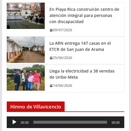
En Playa Rica construirán centro de
atención integral para personas
con discapacidad
09/07/2026
La ARN entrega 147 casas en el
ETCR de San Juan de Arama
25/06/2026
Llega la electricidad a 38 veredas
de Uribe-Meta
14/06/2026
Himno de Villavicencio
R
00:00
00:00
e