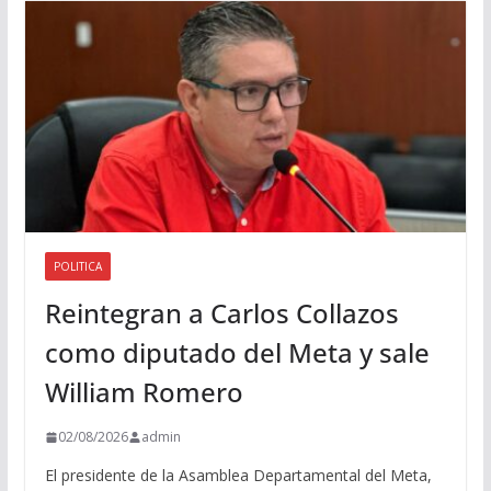
i
o
POLITICA
Reintegran a Carlos Collazos
como diputado del Meta y sale
William Romero
02/08/2026
admin
El presidente de la Asamblea Departamental del Meta,