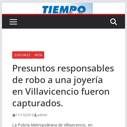
Saltar
al
contenido
JUDICIALES
META
Presuntos responsables
de robo a una joyería
en Villavicencio fueron
capturados.
11/10/2019
admin
La Policía Metropolitana de Villavicencio, en