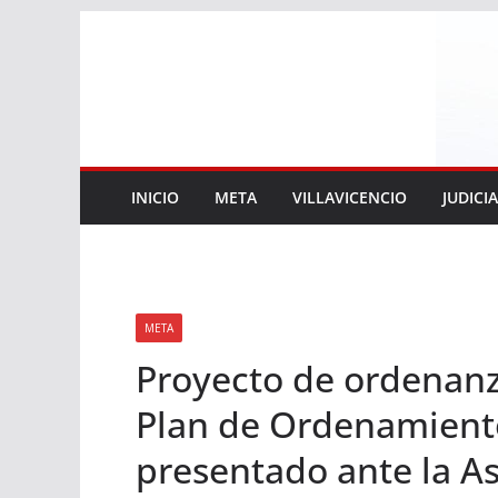
Saltar
al
contenido
INICIO
META
VILLAVICENCIO
JUDICI
META
Proyecto de ordenanz
Plan de Ordenamiento 
presentado ante la A