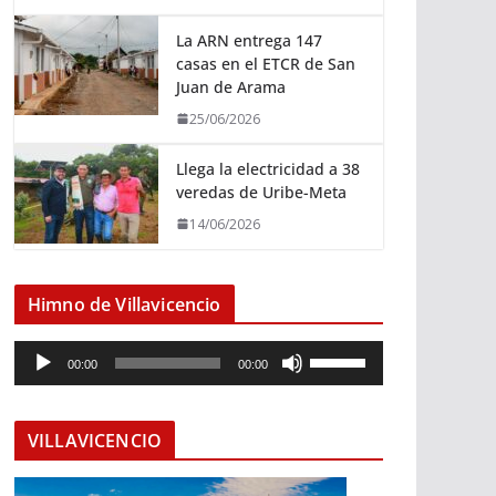
La ARN entrega 147
casas en el ETCR de San
Juan de Arama
25/06/2026
Llega la electricidad a 38
veredas de Uribe-Meta
14/06/2026
Himno de Villavicencio
R
U
00:00
00:00
e
t
p
i
r
l
VILLAVICENCIO
o
i
d
z