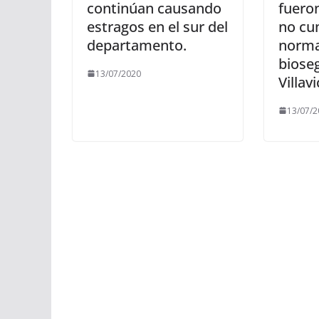
continúan causando
fuero
estragos en el sur del
no cum
departamento.
norma
biose
13/07/2020
Villav
13/07/2