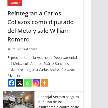
POLITICA
a
Reintegran a Carlos
r
r
Collazos como diputado
i
del Meta y sale William
b
a
Romero
/
a
02/08/2026
admin
b
El presidente de la Asamblea Departamental
a
del Meta, Luis Alfonso Suárez Sánchez,
j
ordenó reintegrar a Carlos Andrés Collazos
o
Silva como
p
a
r
a
Concejal Serrato asegura
que uno de los
a
aspirantes a contralor de
u