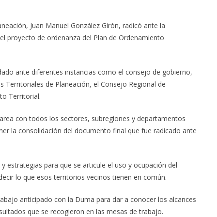
laneación, Juan Manuel González Girón,
radicó
ante la
 el proyecto de ordenanza del Plan de O
rdenamiento
ado ante diferentes instancias como el consejo de gobierno,
o
s Territoriales de Planeación, el
Consejo Regional de
 Territorial.
tarea con todos los sectores, subregiones y departamentos
ner la consolidación del documento final que fue radicado ante
y estrategias para que se articule el uso y ocupación del
ecir lo que esos territorios vecinos tienen en común.
rabajo anticipado con la D
uma
para dar a conocer los alcances
sultados que se recogieron en las mesas de trabajo.