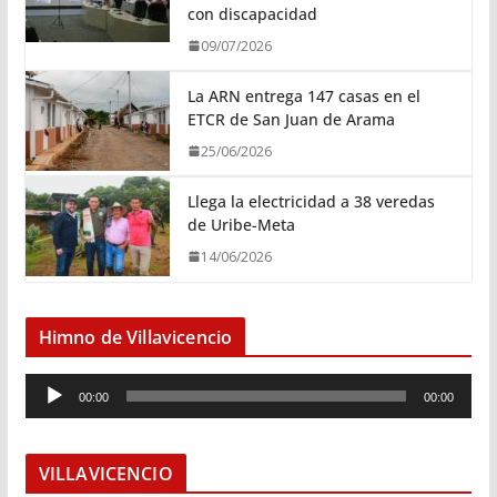
con discapacidad
09/07/2026
La ARN entrega 147 casas en el
ETCR de San Juan de Arama
25/06/2026
Llega la electricidad a 38 veredas
de Uribe-Meta
14/06/2026
Himno de Villavicencio
R
00:00
00:00
e
p
r
VILLAVICENCIO