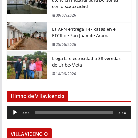
con discapacidad
09/07/2026
La ARN entrega 147 casas en el
ETCR de San Juan de Arama
25/06/2026
Llega la electricidad a 38 veredas
de Uribe-Meta
14/06/2026
Himno de Villavicencio
R
00:00
00:00
e
p
r
VILLAVICENCIO