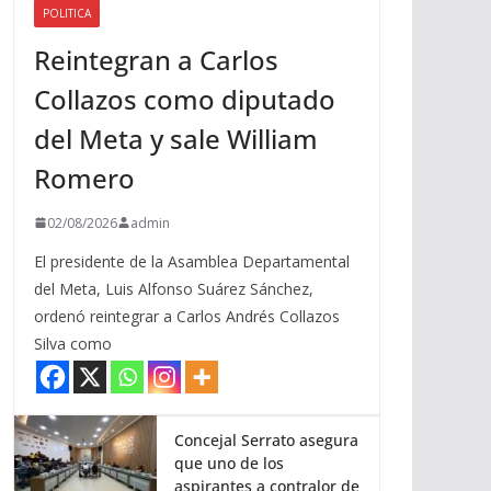
POLITICA
a
Reintegran a Carlos
r
r
Collazos como diputado
i
del Meta y sale William
b
a
Romero
/
a
02/08/2026
admin
b
El presidente de la Asamblea Departamental
a
del Meta, Luis Alfonso Suárez Sánchez,
j
ordenó reintegrar a Carlos Andrés Collazos
o
Silva como
p
a
r
a
Concejal Serrato asegura
que uno de los
a
aspirantes a contralor de
u