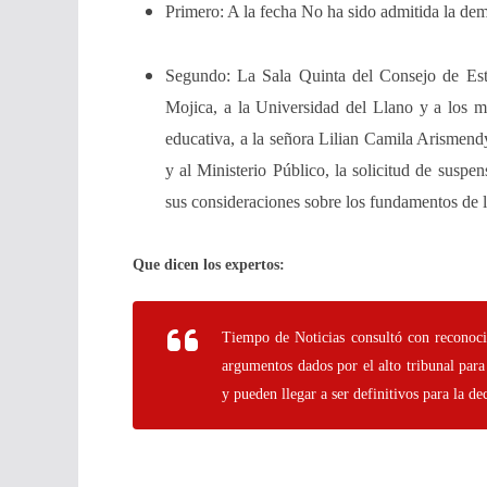
Primero: A la fecha No ha sido admitida la de
Segundo: La Sala Quinta del Consejo de Est
Mojica, a la Universidad del Llano y a los m
educativa, a la señora Lilian Camila Arismen
y al Ministerio Público, la solicitud de susp
sus consideraciones sobre los fundamentos de l
Que dicen los expertos:
Tiempo de Noticias consultó con reconocid
argumentos dados por el alto tribunal para
y pueden llegar a ser definitivos para la d