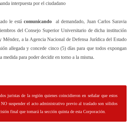
manda interpuesta por el ciudadano
ado le está
comunicando
al demandado, Juan Carlos Saravia
iembros del Consejo Superior Universitario de dicha institución
dy Méndez, a la Agencia Nacional de Defensa Jurídica del Estado
ensión allegada y concede cinco (5) días para que todos expongan
a medida para poder decidir en torno a la misma.
os juristas de la región quienes coincidieron en señalar que estos
 NO suspender el acto administrativo previo al traslado son sólidos
ecisión final que tomará la sección quinta de esta Corporación.