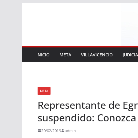
Saltar
al
contenido
INICIO
META
VILLAVICENCIO
JUDICI
META
Representante de Egr
suspendido: Conozca l
20/02/2019
admin