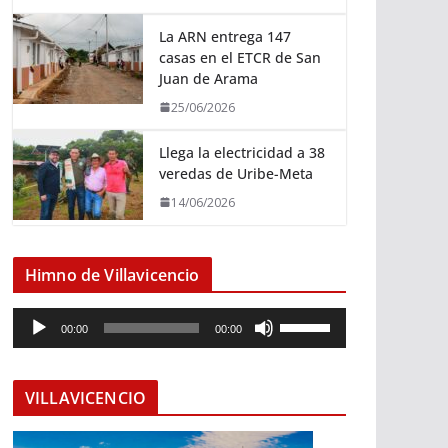
La ARN entrega 147
casas en el ETCR de San
Juan de Arama
25/06/2026
Llega la electricidad a 38
veredas de Uribe-Meta
14/06/2026
Himno de Villavicencio
R
U
00:00
00:00
e
t
p
i
r
l
VILLAVICENCIO
o
i
d
z