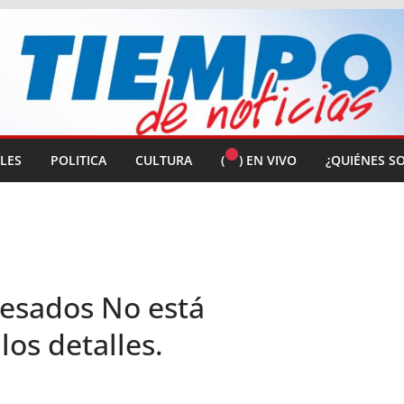
ALES
POLITICA
CULTURA
(
) EN VIVO
¿QUIÉNES S
esados No está
os detalles.