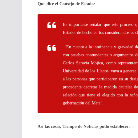
Que dice el Consejo de Estado:
Es importante señalar que este proceso 
Estado, de hecho en los considerandos es cl
“En cuanto a la inminencia y gravedad de
con pruebas contundentes o argumentos de
Carlos Saravia Mojica, como representant
Universidad de los Llanos, vaya a generar 
a las personas que participaron en su des
procedente decretar la medida cautelar d
relación que tiene el elegido con la se
gobernación del Meta”.
Así las cosas, Tiempo de Noticias pudo establecer: