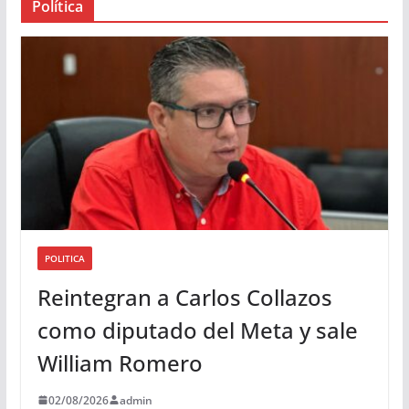
Política
u
d
i
o
POLITICA
Reintegran a Carlos Collazos
como diputado del Meta y sale
William Romero
02/08/2026
admin