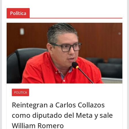
a
Política
u
d
i
o
POLITICA
Reintegran a Carlos Collazos
como diputado del Meta y sale
William Romero