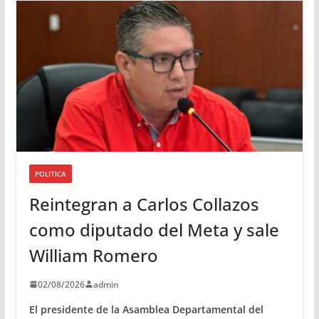
i
o
POLITICA
Reintegran a Carlos Collazos
como diputado del Meta y sale
William Romero
02/08/2026
admin
El presidente de la Asamblea Departamental del