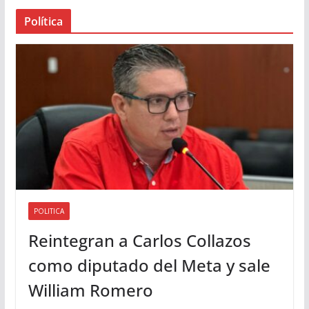
a
Política
u
d
i
o
POLITICA
Reintegran a Carlos Collazos
como diputado del Meta y sale
William Romero