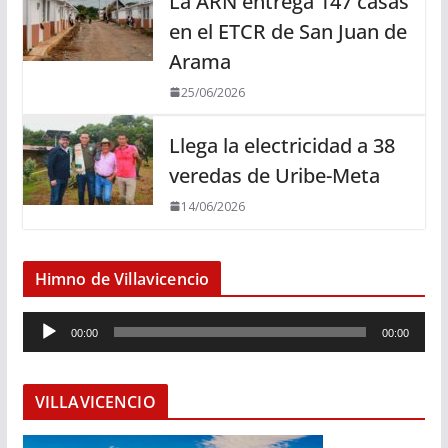
La ARN entrega 147 casas
en el ETCR de San Juan de
Arama
25/06/2026
Llega la electricidad a 38
veredas de Uribe-Meta
14/06/2026
Himno de Villavicencio
R
00:00
00:00
e
p
r
VILLAVICENCIO
o