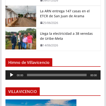
09/07/2026
La ARN entrega 147 casas en el
ETCR de San Juan de Arama
25/06/2026
Llega la electricidad a 38 veredas
de Uribe-Meta
14/06/2026
Himno de Villavicencio
R
00:00
00:00
e
p
r
VILLAVICENCIO
o
d