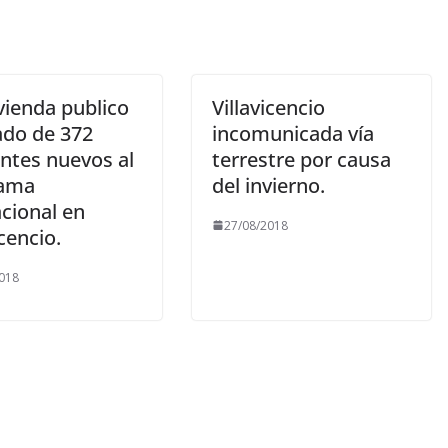
vienda publico
Villavicencio
tado de 372
incomunicada vía
antes nuevos al
terrestre por causa
rama
del invierno.
cional en
27/08/2018
icencio.
018