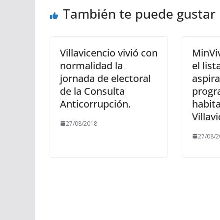
También te puede gustar
Villavicencio vivió con
MinVi
normalidad la
el lis
jornada de electoral
aspir
de la Consulta
prog
Anticorrupción.
habita
Villav
27/08/2018
27/08/2