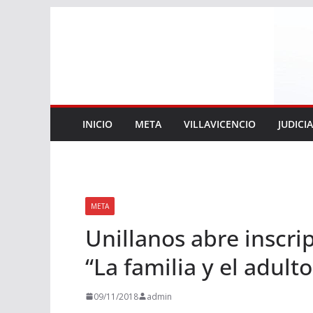
Saltar
al
contenido
INICIO
META
VILLAVICENCIO
JUDICI
META
Unillanos abre inscrip
“La familia y el adult
09/11/2018
admin