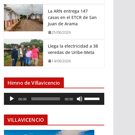
La ARN entrega 147
casas en el ETCR de San
Juan de Arama
25/06/2026
Llega la electricidad a 38
veredas de Uribe-Meta
14/06/2026
Himno de Villavicencio
R
U
00:00
00:00
e
t
p
i
r
l
VILLAVICENCIO
o
i
d
z