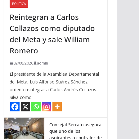
POLITICA
a
Reintegran a Carlos
r
r
Collazos como diputado
i
del Meta y sale William
b
a
Romero
/
a
02/08/2026
admin
b
El presidente de la Asamblea Departamental
a
del Meta, Luis Alfonso Suárez Sánchez,
j
ordenó reintegrar a Carlos Andrés Collazos
o
Silva como
p
a
r
a
Concejal Serrato asegura
que uno de los
a
aspirantes a contralor de
u