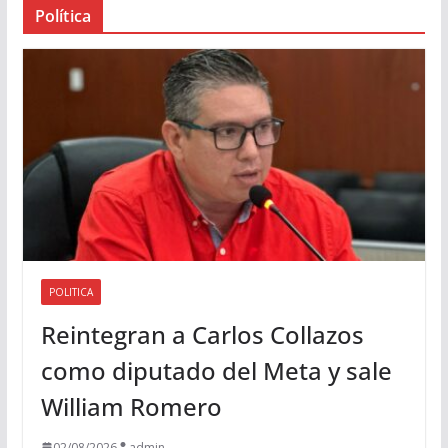
Política
u
d
i
o
POLITICA
Reintegran a Carlos Collazos
como diputado del Meta y sale
William Romero
02/08/2026
admin