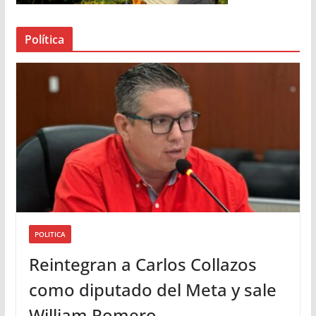
e
a
Política
u
d
i
o
POLITICA
Reintegran a Carlos Collazos
como diputado del Meta y sale
William Romero