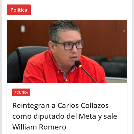
a
Política
u
d
i
o
POLITICA
Reintegran a Carlos Collazos
como diputado del Meta y sale
William Romero