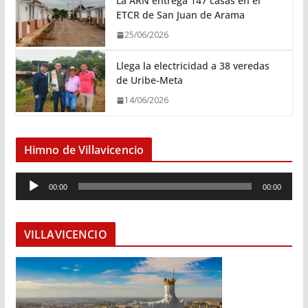
La ARN entrega 147 casas en el
ETCR de San Juan de Arama
25/06/2026
Llega la electricidad a 38 veredas
de Uribe-Meta
14/06/2026
Himno de Villavicencio
R
00:00
00:00
e
p
r
VILLAVICENCIO
o
d
u
c