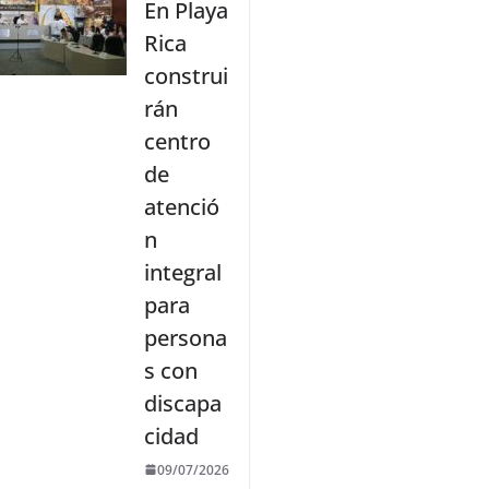
En Playa
Rica
construi
rán
centro
de
atenció
n
integral
para
persona
s con
discapa
cidad
09/07/2026