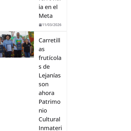
ia en el
Meta
11/03/2026
Carretill
as
frutícola
s de
Lejanías
son
ahora
Patrimo
nio
Cultural
Inmateri