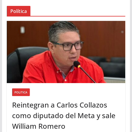
a
Política
u
d
i
o
POLITICA
Reintegran a Carlos Collazos
como diputado del Meta y sale
William Romero