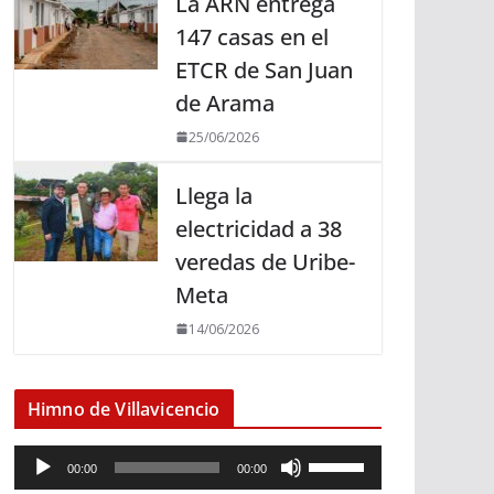
La ARN entrega
147 casas en el
ETCR de San Juan
de Arama
25/06/2026
Llega la
electricidad a 38
veredas de Uribe-
Meta
14/06/2026
Himno de Villavicencio
R
U
00:00
00:00
e
t