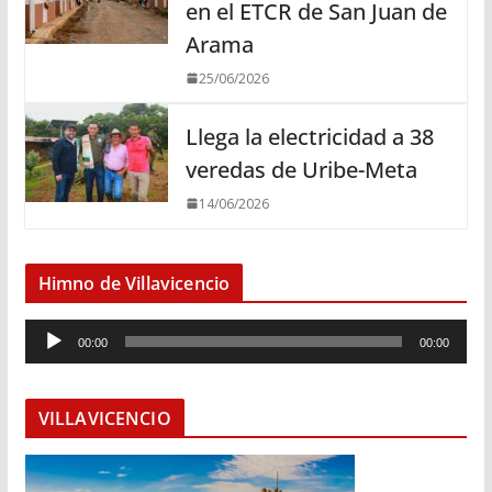
en el ETCR de San Juan de
Arama
25/06/2026
Llega la electricidad a 38
veredas de Uribe-Meta
14/06/2026
Himno de Villavicencio
R
00:00
00:00
e
p
r
VILLAVICENCIO
o
d