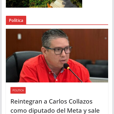
d
e
a
Política
u
d
i
o
POLITICA
Reintegran a Carlos Collazos
como diputado del Meta y sale