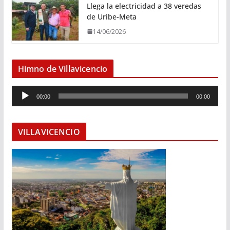
Llega la electricidad a 38 veredas
de Uribe-Meta
14/06/2026
Himno de Villavicencio
R
00:00
00:00
e
p
r
VILLAVICENCIO
o
d
u
c
t
o
r