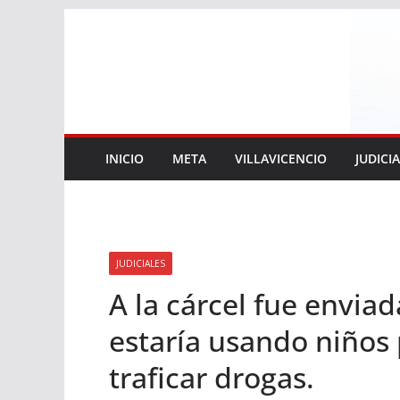
Saltar
al
contenido
INICIO
META
VILLAVICENCIO
JUDICI
JUDICIALES
A la cárcel fue envia
estaría usando niños
traficar drogas.