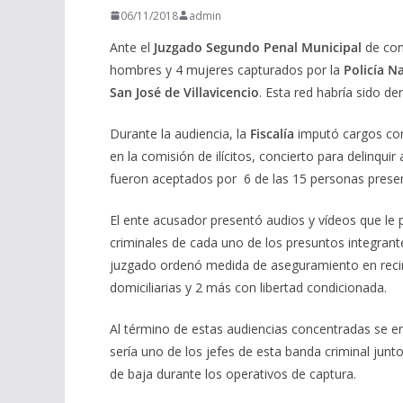
06/11/2018
admin
Ante el
Juzgado Segundo Penal Municipal
de con
hombres y 4 mujeres capturados por la
Policía N
San José de Villavicencio
. Esta red habría sido 
Durante la audiencia, la
Fiscalía
imputó cargos con
en la comisión de ilícitos, concierto para delinqui
fueron aceptados por 6 de las 15 personas prese
El ente acusador presentó audios y vídeos que le 
criminales de cada uno de los presuntos integran
juzgado ordenó medida de aseguramiento en recin
domiciliarias y 2 más con libertad condicionada.
Al término de estas audiencias concentradas se e
sería uno de los jefes de esta banda criminal jun
de baja durante los operativos de captura.