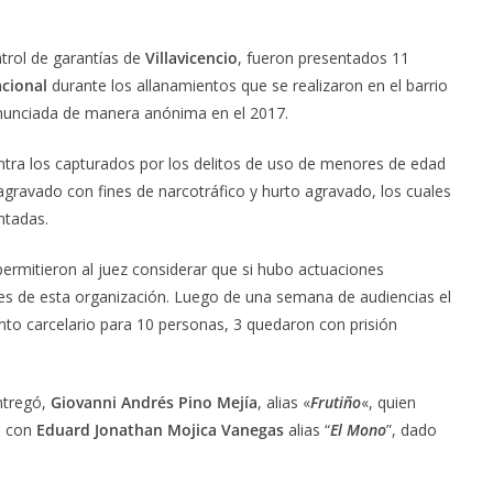
trol de garantías de
Villavicencio
, fueron presentados 11
acional
durante los allanamientos que se realizaron en el barrio
denunciada de manera anónima en el 2017.
tra los capturados por los delitos de uso de menores de edad
r agravado con fines de narcotráfico y hurto agravado, los cuales
ntadas.
permitieron al juez considerar que si hubo actuaciones
tes de esta organización. Luego de una semana de audiencias el
to carcelario para 10 personas, 3 quedaron con prisión
ntregó,
Giovanni Andrés Pino Mejía
, alias «
Frutiño
«, quien
to con
Eduard Jonathan Mojica Vanegas
alias “
El Mono
”, dado