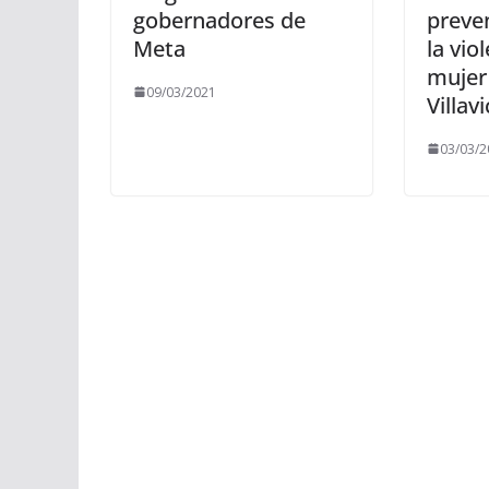
gobernadores de
preve
Meta
la vio
mujer
09/03/2021
Villav
03/03/2