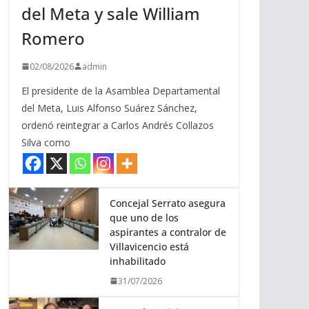
del Meta y sale William
b
a
Romero
/
a
02/08/2026
admin
b
El presidente de la Asamblea Departamental
a
del Meta, Luis Alfonso Suárez Sánchez,
j
ordenó reintegrar a Carlos Andrés Collazos
o
Silva como
p
a
r
a
Concejal Serrato asegura
que uno de los
a
aspirantes a contralor de
u
Villavicencio está
m
inhabilitado
e
31/07/2026
n
t