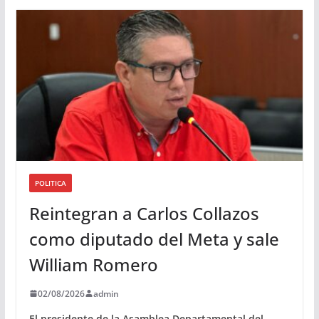
d
i
o
POLITICA
Reintegran a Carlos Collazos
como diputado del Meta y sale
William Romero
02/08/2026
admin
El presidente de la Asamblea Departamental del