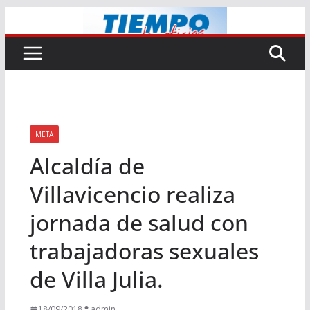
Saltar
al
contenido
META
Alcaldía de
Villavicencio realiza
jornada de salud con
trabajadoras sexuales
de Villa Julia.
18/09/2018
admin