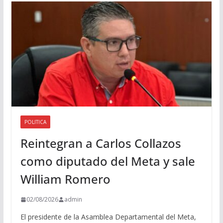
i
o
POLITICA
Reintegran a Carlos Collazos
como diputado del Meta y sale
William Romero
02/08/2026
admin
El presidente de la Asamblea Departamental del Meta,