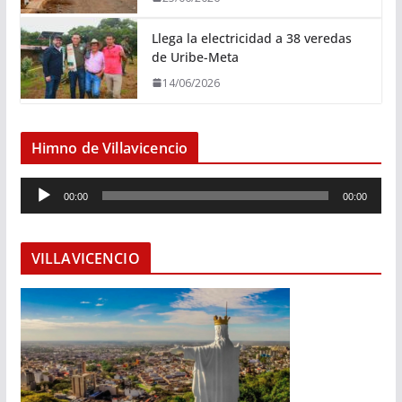
Llega la electricidad a 38 veredas
de Uribe-Meta
14/06/2026
Himno de Villavicencio
R
00:00
00:00
e
p
r
VILLAVICENCIO
o
d
u
c
t
o