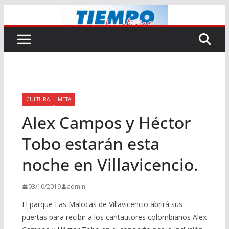
Saltar
al
contenido
CULTURA
META
Alex Campos y Héctor
Tobo estarán esta
noche en Villavicencio.
03/10/2019
admin
El parque Las Malocas de Villavicencio abrirá sus
puertas para recibir a los cantautores colombianos Alex