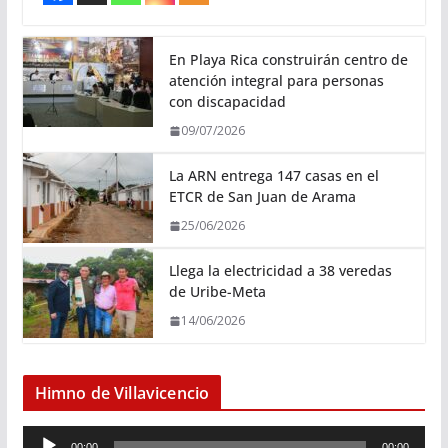
En Playa Rica construirán centro de
atención integral para personas
con discapacidad
09/07/2026
La ARN entrega 147 casas en el
ETCR de San Juan de Arama
25/06/2026
Llega la electricidad a 38 veredas
de Uribe-Meta
14/06/2026
Himno de Villavicencio
R
00:00
00:00