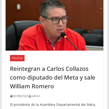
i
o
POLITICA
Reintegran a Carlos Collazos
como diputado del Meta y sale
William Romero
02/08/2026
admin
El presidente de la Asamblea Departamental del Meta,