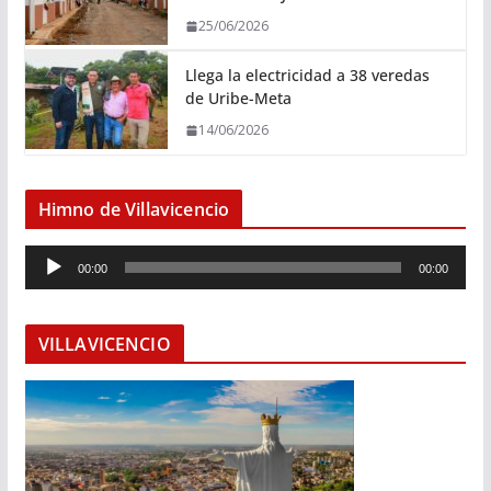
25/06/2026
Llega la electricidad a 38 veredas
de Uribe-Meta
14/06/2026
Himno de Villavicencio
R
00:00
00:00
e
p
r
VILLAVICENCIO
o
d
u
c
t