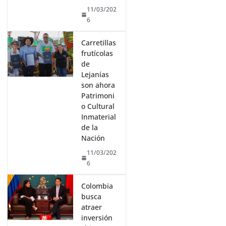
11/03/202
6
Carretillas
frutícolas
de
Lejanías
son ahora
Patrimoni
o Cultural
Inmaterial
de la
Nación
11/03/202
6
Colombia
busca
atraer
inversión