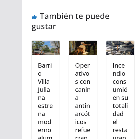
También te puede
gustar
Barri
Oper
Ince
o
ativo
ndio
Villa
s con
cons
Julia
canin
umió
na
a
en su
estre
antin
totali
na
arcót
dad
mod
icos
el
erno
refue
resta
alum
rzan
uran