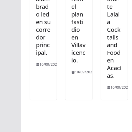
brad
el
te
o led
plan
Lalal
en su
fasti
a
corre
dio
Cock
dor
en
tails
princ
Villav
and
ipal.
icenc
Food
io.
en
10/09/2025
Acací
10/09/2025
as.
10/09/2025