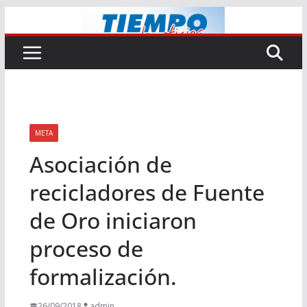
Saltar
al
contenido
META
Asociación de
recicladores de Fuente
de Oro iniciaron
proceso de
formalización.
26/09/2018
admin