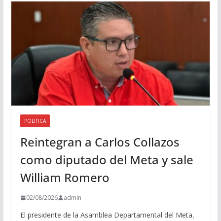
i
o
POLITICA
Reintegran a Carlos Collazos
como diputado del Meta y sale
William Romero
02/08/2026
admin
El presidente de la Asamblea Departamental del Meta,