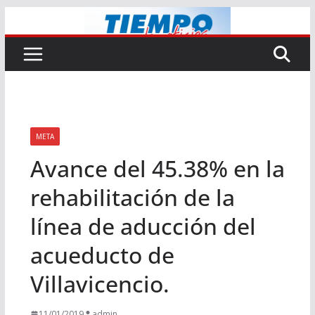
Saltar
al
contenido
META
Avance del 45.38% en la
rehabilitación de la
línea de aducción del
acueducto de
Villavicencio.
11/01/2019
admin