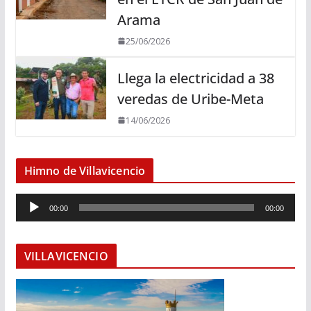
Arama
25/06/2026
Llega la electricidad a 38
veredas de Uribe-Meta
14/06/2026
Himno de Villavicencio
R
00:00
00:00
e
p
r
VILLAVICENCIO
o
d
u