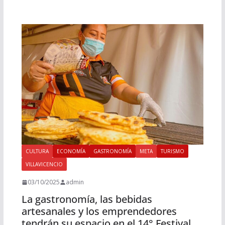
CULTURA
ECONOMÍA
GASTRONOMÍA
META
TURISMO
VILLAVICENCIO
03/10/2025
admin
La gastronomía, las bebidas
artesanales y los emprendedores
tendrán su espacio en el 14° Festival