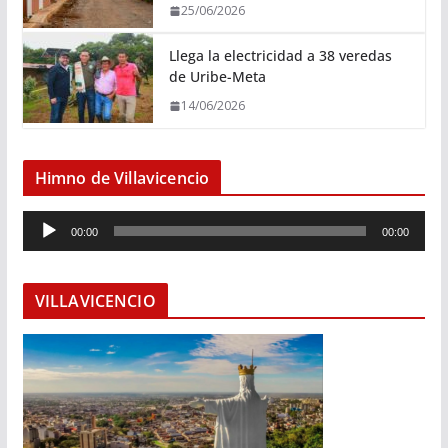
25/06/2026
Llega la electricidad a 38 veredas
de Uribe-Meta
14/06/2026
Himno de Villavicencio
R
00:00
00:00
e
p
r
VILLAVICENCIO
o
d
u
c
t
o