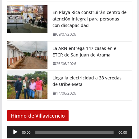
En Playa Rica construirán centro de
atención integral para personas
con discapacidad
09/07/2026
La ARN entrega 147 casas en el
ETCR de San Juan de Arama
25/06/2026
Llega la electricidad a 38 veredas
de Uribe-Meta
14/06/2026
Himno de Villavicencio
R
00:00
00:00
e