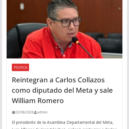
i
o
POLITICA
Reintegran a Carlos Collazos
como diputado del Meta y sale
William Romero
02/08/2026
admin
El presidente de la Asamblea Departamental del Meta,