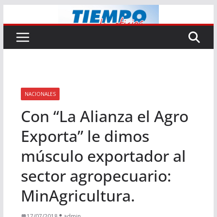
Saltar
al
contenido
NACIONALES
Con “La Alianza el Agro
Exporta” le dimos
músculo exportador al
sector agropecuario:
MinAgricultura.
17/07/2018
admin