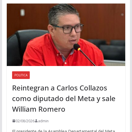
d
i
o
POLITICA
Reintegran a Carlos Collazos
como diputado del Meta y sale
William Romero
02/08/2026
admin
El presidente de la Asamblea Departamental del Meta,