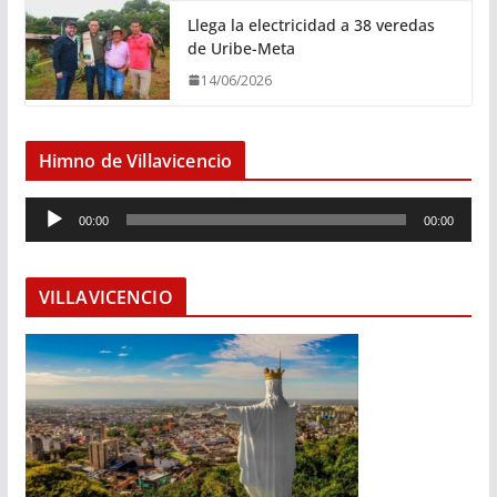
Llega la electricidad a 38 veredas
de Uribe-Meta
14/06/2026
Himno de Villavicencio
R
00:00
00:00
e
p
r
VILLAVICENCIO
o
d
u
c
t
o
r