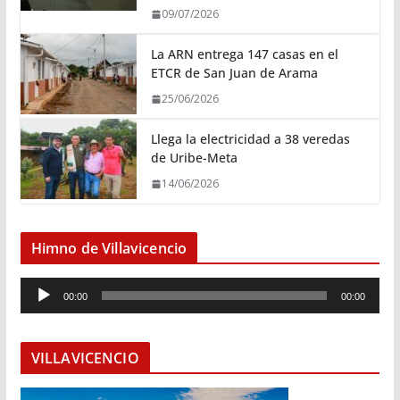
09/07/2026
La ARN entrega 147 casas en el
ETCR de San Juan de Arama
25/06/2026
Llega la electricidad a 38 veredas
de Uribe-Meta
14/06/2026
Himno de Villavicencio
R
00:00
00:00
e
p
r
VILLAVICENCIO
o
d