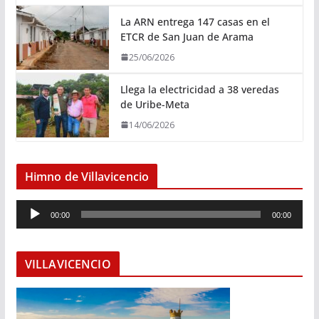
La ARN entrega 147 casas en el
ETCR de San Juan de Arama
25/06/2026
Llega la electricidad a 38 veredas
de Uribe-Meta
14/06/2026
Himno de Villavicencio
R
00:00
00:00
e
p
r
VILLAVICENCIO
o
d
u