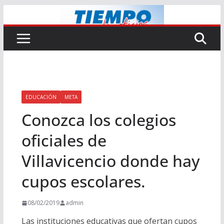
Saltar
al
contenido
EDUCACIÓN
META
Conozca los colegios
oficiales de
Villavicencio donde hay
cupos escolares.
08/02/2019
admin
Las instituciones educativas que ofertan cupos