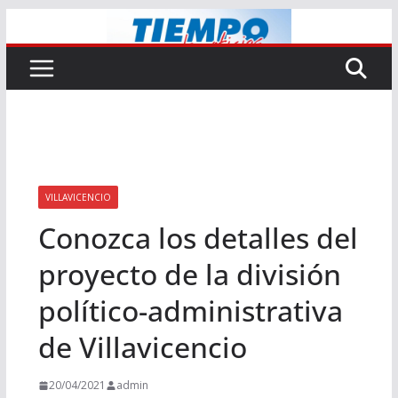
Saltar
al
contenido
VILLAVICENCIO
Conozca los detalles del
proyecto de la división
político-administrativa
de Villavicencio
20/04/2021
admin