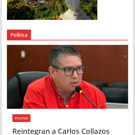
r
d
e
a
Política
u
d
i
o
POLITICA
Reintegran a Carlos Collazos