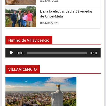
25/06/2026
Llega la electricidad a 38 veredas
de Uribe-Meta
14/06/2026
Himno de Villavicencio
R
00:00
00:00
e
p
r
VILLAVICENCIO
o
d
u
c
t
o