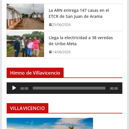
La ARN entrega 147 casas en el
ETCR de San Juan de Arama
25/06/2026
Llega la electricidad a 38 veredas
de Uribe-Meta
14/06/2026
Himno de Villavicencio
R
00:00
00:00
e
p
r
VILLAVICENCIO
o
d
u