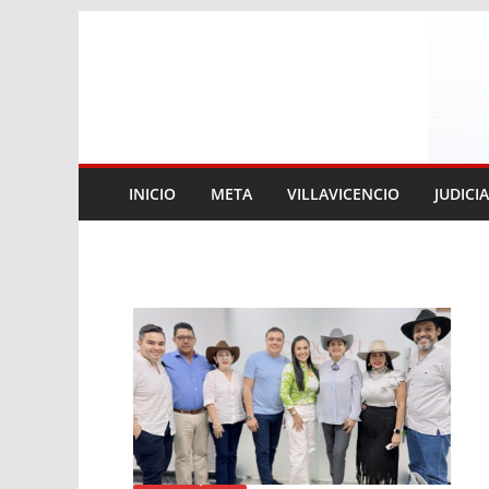
Saltar
al
contenido
INICIO
META
VILLAVICENCIO
JUDICI