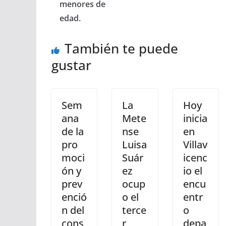
menores de
edad.
También te puede
gustar
Sem
La
Hoy
ana
Mete
inicia
de la
nse
en
pro
Luisa
Villav
moci
Suár
icenc
ón y
ez
io el
prev
ocup
encu
enció
o el
entr
n del
terce
o
cons
r
depa