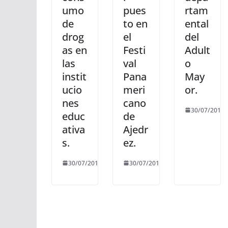
umo
pues
rtam
de
to en
ental
drog
el
del
as en
Festi
Adult
las
val
o
instit
Pana
May
ucio
meri
or.
nes
cano
30/07/2019
educ
de
ativa
Ajedr
s.
ez.
30/07/2019
30/07/2019