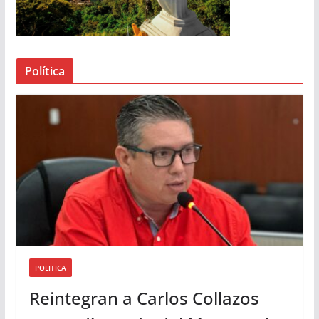
r
d
e
a
Política
u
d
i
o
POLITICA
Reintegran a Carlos Collazos