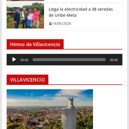
Llega la electricidad a 38 veredas
de Uribe-Meta
14/06/2026
Himno de Villavicencio
R
00:00
00:00
e
p
r
VILLAVICENCIO
o
d
u
c
t
o